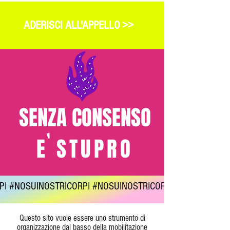
ADERISCI ALL'APPELLO >>
SENZA CONSENSO
'
E STUPRO
PI #NOSUINOSTRICORPI #NOSUINOSTRICORPI #NOSUINOST
Questo sito vuole essere uno strumento di
organizzazione dal basso della mobilitazione