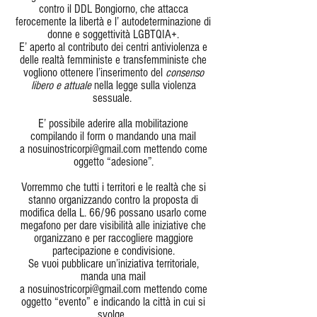
contro il DDL Bongiorno, che attacca
ferocemente la libertà e l’ autodeterminazione di
donne e soggettività LGBTQIA+.
E’ aperto al contributo dei centri antiviolenza e
delle realtà femministe e transfemministe che
vogliono ottenere l’inserimento del
consenso
libero e attuale
nella legge sulla violenza
sessuale.
E’ possibile aderire alla mobilitazione
compilando il form o mandando una mail
a
nosuinostricorpi@gmail.com
mettendo come
oggetto “adesione”.
Vorremmo che tutti i territori e le realtà che si
stanno organizzando contro la proposta di
modifica della L. 66/96 possano usarlo come
megafono per dare visibilità alle iniziative che
organizzano e per raccogliere maggiore
partecipazione e condivisione.
Se vuoi pubblicare un’iniziativa territoriale,
manda una mail
a
nosuinostricorpi@gmail.com
mettendo come
oggetto “evento” e indicando la città in cui si
svolge.