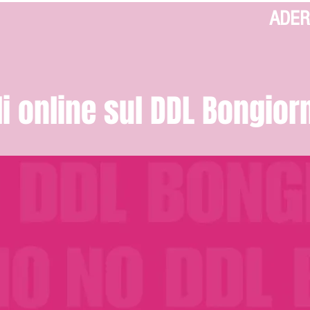
ADER
li online sul DDL Bongior