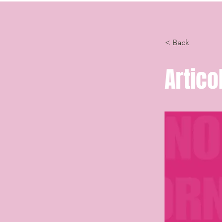
< Back
Artico