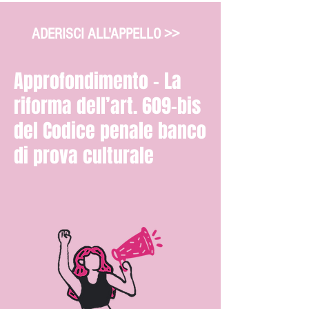
ADERISCI ALL'APPELLO >>
Approfondimento - La
riforma dell’art. 609-bis
del Codice penale banco
di prova culturale