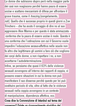
Le donne che subiscono stupro però nella maggior parte 
dei casi non reagiscono perché hanno paura di essere 
uccise e scattano meccanismi di difesa per affrontare il 
grave trauma, come il 
freezing
 [congelamento, 
ndr
]. Quello che è successo proprio in questi giorni a Zoe 
Trinchero – che ha avuto il coraggio di dire no al suo 
aggressore Alex Manna e per questo è stata ammazzata –
 conferma che la paura di essere uccise è reale. Questa è 
una conferma che l’ostinazione con cui il Governo vuole 
impedire l’educazione sessuo-affettiva nelle scuole non 
fa altro che legittimare gli uomini a fare ciò che vogliono 
dei corpi delle donne, a non rispettare i no, a non 
accettarne l’autodeterminazione.
Infine, se pensiamo che quasi il 63% delle violenze 
sessuali avvengono all’interno dei rapporti di coppia, ci 
possono essere situazioni in cui la donna non può 
manifestare il suo dissenso perchè questo per lei può 
costituire pericolo di vita, oltre al fatto che le violenze 
sessuali nella coppia avvengono in un contesto 
di manipolazione, dipendenza affettiva, ecc.
Cosa dice la Convenzione di Istanbul sul tema del 
consenso? Esiste un riconoscimento giuridico del 