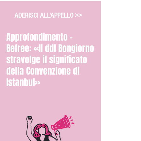
ADERISCI ALL'APPELLO >>
Approfondimento -
Befree: «Il ddl Bongiorno
stravolge il significato
della Convenzione di
Istanbul»