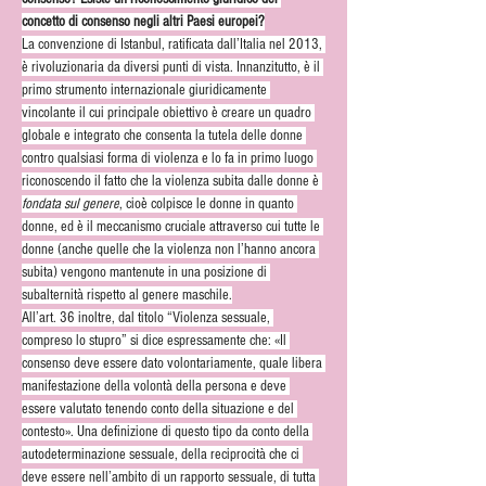
concetto di consenso negli altri Paesi europei?
La convenzione di Istanbul, ratificata dall’Italia nel 2013, 
è rivoluzionaria da diversi punti di vista. Innanzitutto, è il 
primo strumento internazionale giuridicamente 
vincolante il cui principale obiettivo è creare un quadro 
globale e integrato che consenta la tutela delle donne 
contro qualsiasi forma di violenza e lo fa in primo luogo 
riconoscendo il fatto che la violenza subita dalle donne è 
fondata sul genere
,
cioè colpisce le donne in quanto 
donne, ed è il meccanismo cruciale attraverso cui tutte le 
donne (anche quelle che la violenza non l’hanno ancora 
subita) vengono mantenute in una posizione di 
subalternità rispetto al genere maschile.
All’art. 36 inoltre, dal titolo “Violenza sessuale, 
compreso lo stupro” si dice espressamente che: «Il 
consenso deve essere dato volontariamente, quale libera 
manifestazione della volontà della persona e deve 
essere valutato tenendo conto della situazione e del 
contesto». Una definizione di questo tipo da conto della 
autodeterminazione sessuale, della reciprocità che ci 
deve essere nell’ambito di un rapporto sessuale, di tutta 