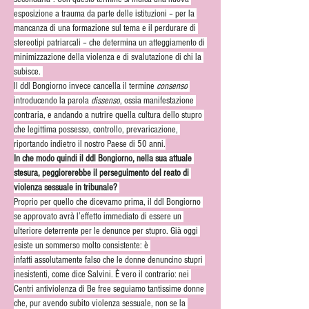
esposizione a trauma da parte delle istituzioni – per la 
mancanza di una formazione sul tema e il perdurare di 
stereotipi patriarcali – che determina un atteggiamento di 
minimizzazione della violenza e di svalutazione di chi la 
subisce. 
Il ddl Bongiorno invece cancella il termine 
consenso
introducendo la parola 
dissenso
, ossia manifestazione 
contraria, e andando a nutrire quella cultura dello stupro 
che legittima possesso, controllo, prevaricazione, 
riportando indietro il nostro Paese di 50 anni.
In che modo quindi il ddl Bongiorno, nella sua attuale 
stesura, peggiorerebbe il perseguimento del reato di 
violenza sessuale in tribunale? 
Proprio per quello che dicevamo prima, il ddl Bongiorno 
se approvato avrà l’effetto immediato di essere un 
ulteriore deterrente per le denunce per stupro. Già oggi 
esiste un sommerso molto consistente: è 
infatti assolutamente falso che le donne denuncino stupri 
inesistenti, come dice Salvini. È vero il contrario: nei 
Centri antiviolenza di Be free seguiamo tantissime donne 
che, pur avendo subito violenza sessuale, non se la 