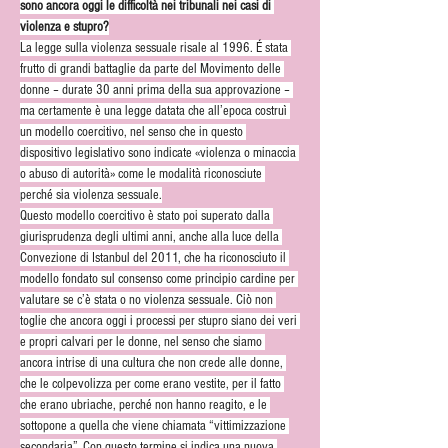
sono ancora oggi le difficoltà nei tribunali nei casi di 
violenza e stupro?
La legge sulla violenza sessuale risale al 1996. É stata 
frutto di grandi battaglie da parte del Movimento delle 
donne – durate 30 anni prima della sua approvazione – 
ma certamente è una legge datata che all’epoca costruì 
un modello coercitivo, nel senso che in questo 
dispositivo legislativo sono indicate «violenza o minaccia 
o abuso di autorità» come le modalità riconosciute 
perché sia violenza sessuale.
Questo modello coercitivo è stato poi superato dalla 
giurisprudenza degli ultimi anni, anche alla luce della 
Convezione di Istanbul del 2011, che ha riconosciuto il 
modello fondato sul consenso come principio cardine per 
valutare se c’è stata o no violenza sessuale. Ciò non 
toglie che ancora oggi i processi per stupro siano dei veri 
e propri calvari per le donne, nel senso che siamo 
ancora intrise di una cultura che non crede alle donne, 
che le colpevolizza per come erano vestite, per il fatto 
che erano ubriache, perché non hanno reagito, e le 
sottopone a quella che viene chiamata “vittimizzazione 
secondaria”. Con questo termine si indica una nuova 