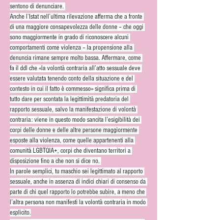
sentono di denunciare. 
Anche l’Istat nell’ultima rilevazione afferma che a fronte 
di una maggiore consapevolezza delle donne – che oggi 
sono maggiormente in grado di riconoscere alcuni 
comportamenti come violenza – la propensione alla 
denuncia rimane sempre molto bassa. Affermare, come 
fa il ddl che «la volontà contraria all’atto sessuale deve 
essere valutata tenendo conto della situazione e del 
contesto in cui il fatto è commesso» significa prima di 
tutto dare per scontata la legittimità predatoria del 
rapporto sessuale, salvo la manifestazione di volontà 
contraria: viene in questo modo sancita l’esigibilità dei 
corpi delle donne e delle altre persone maggiormente 
esposte alla violenza, come quelle appartenenti alla 
comunità LGBTQIA+, corpi che diventano territori a 
disposizione fino a che non si dice no. 
In parole semplici, tu maschio sei legittimato al rapporto 
sessuale, anche in assenza di indici chiari di consenso da 
parte di chi quel rapporto lo potrebbe subire, a meno che 
l’altra persona non manifesti la volontà contraria in modo 
esplicito.