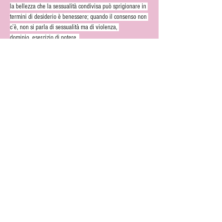
la bellezza che la sessualità condivisa può sprigionare in 
termini di desiderio è benessere; quando il consenso non 
c’è, non si parla di sessualità ma di violenza, 
dominio, esercizio di potere. 
Il ddl Bongiorno fa un’operazione molto scorretta: 
nomina le parole situazione e contesto, che sono le 
stesse usate da Istanbul, ma ne capovolge il significato e 
l’utilizzo, collegandolo al dissenso; nella Convenzione di 
Istanbul invece la situazione e il contesto sono collegati 
al termine consenso e si riferiscono proprio a tutte quelle 
reazioni che possono determinarsi in chi subisce la 
violenza. Bisogna aggiungere che una simile modifica 
sarebbe in controtendenza rispetto a tutto quello che i 
Paesi europei firmatari della Convenzione stanno 
facendo negli ultimi anni per introdurre esplicitamente il 
consenso nelle normative nazionali.
La discussione del ddl è stata postposta di qualche mese, 
come vi state organizzando voi Centri Antiviolenza e 
movimento femminista e transfemminista per opporvi a 
questa legge? 
Ci siamo mosse subito, fin da quando, il 27 gennaio 