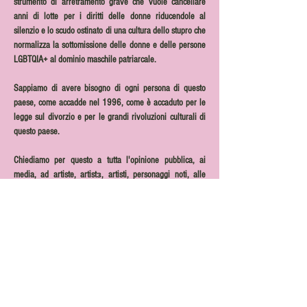
strumento di arretramento grave che vuole cancellare 
anni di lotte per i diritti delle donne riducendole al 
silenzio e lo scudo ostinato di una cultura dello stupro che 
normalizza la sottomissione delle donne e delle persone 
LGBTQIA+ al dominio maschile patriarcale.
Sappiamo di avere bisogno di ogni persona di questo 
paese, come accadde nel 1996, come è accaduto per le 
legge sul divorzio e per le grandi rivoluzioni culturali di 
questo paese.
Chiediamo per questo a tutta l'opinione pubblica, ai 
media, ad artiste, artistɜ, artisti, personaggi noti, alle 
associazioni del Terzo settore, a tutte le realtà , di 
sostenerci e sostenere i Centi Anti Violenza nei due 
appuntamenti: il 15 febbraio nelle Piazze di tutta Italia e 
il 28 febbraio a Roma.
Scendiamo in piazza, riempiamo le strade per dire 
NOSUINOSTRICORPI e giù le mani dalla legge sulla 
violenza sessuale.
Non arretreremo di un passo sulle nostre libertà e sui 