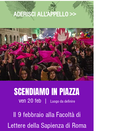
ADERISCI ALL'APPELLO >>
SCENDIAMO IN PIAZZA
ven 20 feb
  |  
Luogo da definire
Il 9 febbraio alla Facoltà di
Lettere della Sapienza di Roma