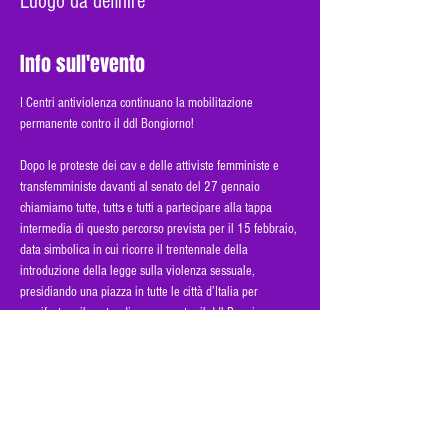
Luogo da definire
Info sull'evento
I Centri antiviolenza continuano la mobilitazione 
permanente contro il ddl Bongiorno! 
Dopo le proteste dei cav e delle attiviste femministe e 
transfemministe davanti al senato del 27 gennaio 
chiamiamo tutte, tuttɜ e tutti a partecipare alla tappa 
intermedia di questo percorso prevista per il 15 febbraio, 
data simbolica in cui ricorre il trentennale della 
introduzione della legge sulla violenza sessuale, 
presidiando una piazza in tutte le città d’Italia per 
manifestare il nostro dissenso contro il ddl Bongiorno e 
condividere la costruzione del corteo nazionale a Roma 
del 28 febbraio, insieme alle centinaia di associazioni e 
reti che stanno aderendo in questi giorni. 
Il ddl Bongiorno è irricevibile e non è solo una questione 
tecnico-giudica ma politica, perché rappresenta uno 