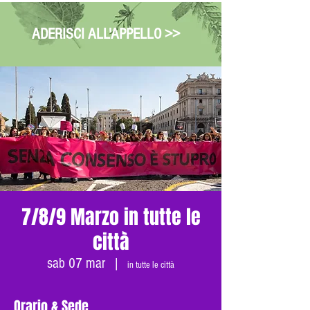
ADERISCI ALL'APPELLO >>
7/8/9 Marzo in tutte le
città
sab 07 mar
  |  
in tutte le città
Orario & Sede