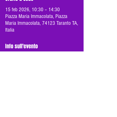
15 feb 2026, 10:30 – 14:30
Piazza Maria Immacolata, Piazza
Maria Immacolata, 74123 Taranto TA,
Italia
Info sull'evento
Taranto scende in piazza Maria Immacolata alle ore 
10.30 per dire NO al DDL Bongiorno