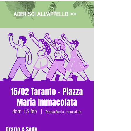
ADERISCI ALL'APPELLO >>
15/02 Taranto - Piazza
Maria Immacolata
dom 15 feb
  |  
Piazza Maria Immacolata
Orario & Sede